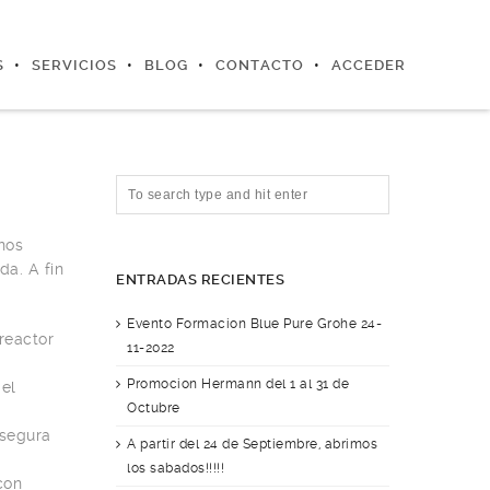
S
SERVICIOS
BLOG
CONTACTO
ACCEDER
nos
da. A fin
ENTRADAS RECIENTES
Evento Formacion Blue Pure Grohe 24-
reactor
11-2022
Promocion Hermann del 1 al 31 de
 el
Octubre
segura
A partir del 24 de Septiembre, abrimos
los sabados!!!!!
con