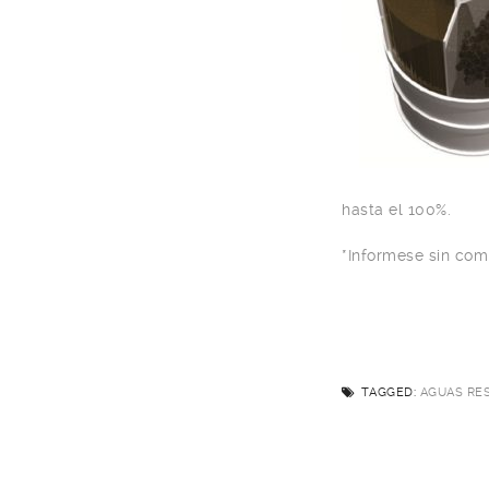
hasta el 100%.
*Informese sin com
TAGGED:
AGUAS RE