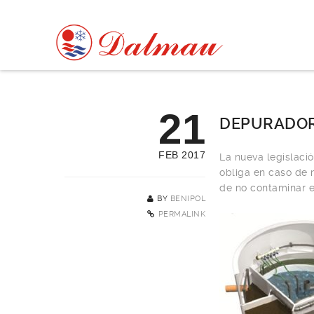
21
DEPURADOR
FEB 2017
La nueva legislaci
obliga en caso de n
de no contaminar e
BY
BENIPOL
PERMALINK