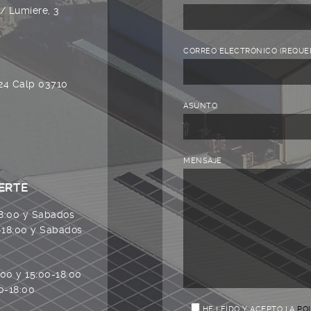
/ Lumiere, 3
CORREO ELECTRÓNICO (REQUE
 24 Calp 03710
ASUNTO
MENSAJE
ERTE
8:00 y Sabados
-18:00 y Sabados
00 y 15:00-18:00
0-18:00
HE LEÍDO Y ACEPTO LA
POL