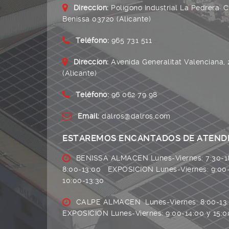
Direccíon:
Polígono Industrial La Pedrera· C
Benissa 03720 (Alicante)
Teléfono:
965 731 511
Direccíon:
Avenida Generalitat Valenciana,
(Alicante)
Teléfono:
96 062 79 98
Email:
dalros@dalros.com
ESTAREMOS ENCANTADOS DE ATEND
BENISSA ALMACEN Lunes-Viernes: 7:30-1
8:00-13:00 EXPOSICION Lunes-Viernes: 9:00
10:00-13:30
CALPE ALMACEN Lunes-Viernes: 8:00-13:
EXPOSICION Lunes-Viernes: 9:00-14:00 y 15:0