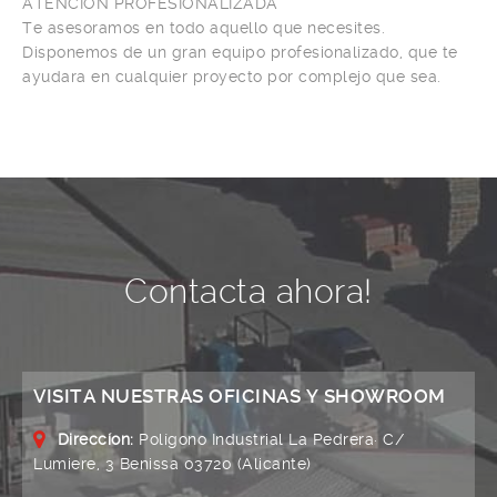
ATENCIÓN PROFESIONALIZADA
Te asesoramos en todo aquello que necesites.
Disponemos de un gran equipo profesionalizado, que te
ayudara en cualquier proyecto por complejo que sea.
Contacta ahora!
VISITA NUESTRAS OFICINAS Y SHOWROOM
Direccíon:
Polígono Industrial La Pedrera· C/
Lumiere, 3 Benissa 03720 (Alicante)