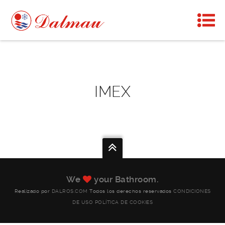
IMEX
We
your Bathroom.
Realizado por
DALROS.COM
Todos los derechos reservados
CONDICIONES
DE USO
POLÍTICA DE COOKIES