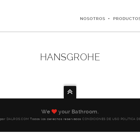
NOSOTROS
PRODUCTO
HANSGROHE
We
your Bathroom.
 por
DALROS.COM
Todos los derechos reservados
CONDICIONES DE USO
POLÍTICA D