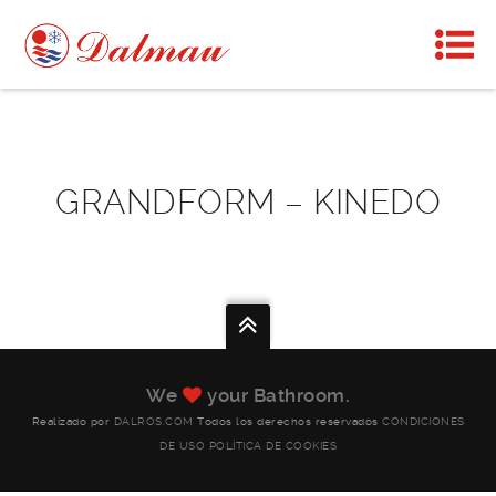
GRANDFORM – KINEDO
We
your Bathroom.
Realizado por
DALROS.COM
Todos los derechos reservados
CONDICIONES
DE USO
POLÍTICA DE COOKIES