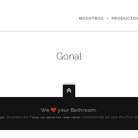
NOSOTROS
PRODUCTO
Gonal
We
your Bathroom.
 por
DALROS.COM
Todos los derechos reservados
CONDICIONES DE USO
POLÍTICA D